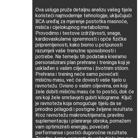
Ova usluga pruža detaljnu analizu vašeg tijela
koristeći najmodernije tehnologije, uključujući
BCA uređaj za mjerenje postotka masnoće,
mišića i cijelokupnog metabolizma.
Provodimo i testove izdržljivosti, snage,
kardiovaskularne spremnosti i opće fizičke
pripremljenosti, kako bismo u potpunosti
razumjeli vaše trenutne sposobnosti i
potrebe. Na temelju tih podataka kreiramo
personalizirani plan prehrane i treninga koji je
usklađen s vašim ciljevima i životnim stilom.
Prehrana i trening neće samo povećati
mišićnu masu, već će dovesti vaše tijelo u
ravnotežu. Ovisno o vašim ciljevima, oni koji
žele dobiti mišićnu masu će to postići, dok će
oni koji žele smršavjeti gubiti kilograme. Ključ
je ravnoteža koja omogućuje tijelu da se
prirodno prilagodi i postigne željene rezultate.
Kroz ravnotežu makronutrijenata, pravilnu
suplementaciju i planiranje obroka, pomažem
vam optimizirati energiju, povećati
performanse i postići dugoročne rezultate.