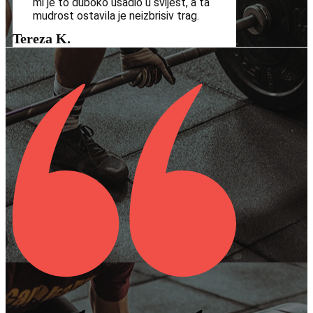
mi je to duboko usadio u svijest, a ta
mudrost ostavila je neizbrisiv trag.
Tereza K.