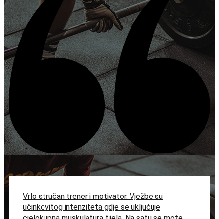
Vrlo stručan trener i motivator. Vježbe su
učinkovitog intenziteta gdje se uključuje
cjelokupna muskulatura tijela. Na satu se može