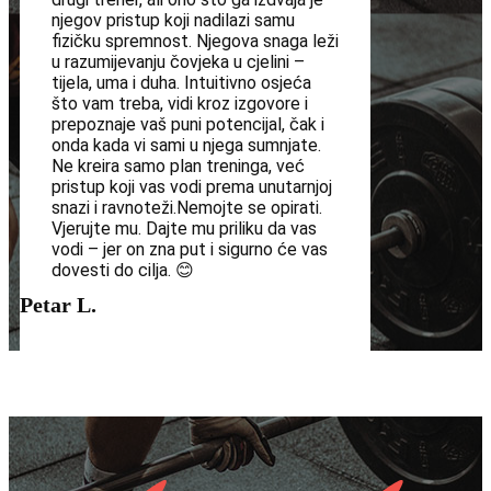
njegov pristup koji nadilazi samu
fizičku spremnost. Njegova snaga leži
u razumijevanju čovjeka u cjelini –
tijela, uma i duha. Intuitivno osjeća
što vam treba, vidi kroz izgovore i
prepoznaje vaš puni potencijal, čak i
onda kada vi sami u njega sumnjate.
Ne kreira samo plan treninga, već
pristup koji vas vodi prema unutarnjoj
snazi i ravnoteži.Nemojte se opirati.
Vjerujte mu. Dajte mu priliku da vas
vodi – jer on zna put i sigurno će vas
dovesti do cilja. 😊
Petar L.