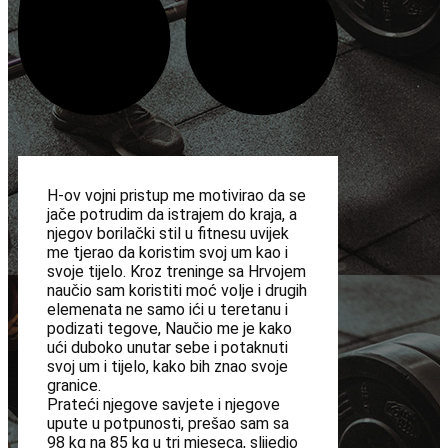
H-ov vojni pristup me motivirao da se
jače potrudim da istrajem do kraja, a
njegov borilački stil u fitnesu uvijek
me tjerao da koristim svoj um kao i
svoje tijelo. Kroz treninge sa Hrvojem
naučio sam koristiti moć volje i drugih
elemenata ne samo ići u teretanu i
podizati tegove, Naučio me je kako
ući duboko unutar sebe i potaknuti
svoj um i tijelo, kako bih znao svoje
granice.
Prateći njegove savjete i njegove
upute u potpunosti, prešao sam sa
98 kg na 85 kg u tri mjeseca, slijedio