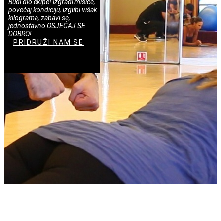
Budi dio ekipe! izgradi mišiće,
povećaj kondiciju, izgubi višak
kilograma, zabavi se,
jednostavno OSJEĆAJ SE
DOBRO!
PRIDRUŽI NAM SE
TREBAŠ SAVJETOVANJE?