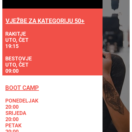
VJEŽBE ZA KATEGORIJU 50+
RAKITJE
UTO, ČET
19:15
BESTOVJE
UTO, ČET
09:00
BOOT CAMP
PONEDELJAK
20:00
SRIJEDA
20:00
PETAK
20:00