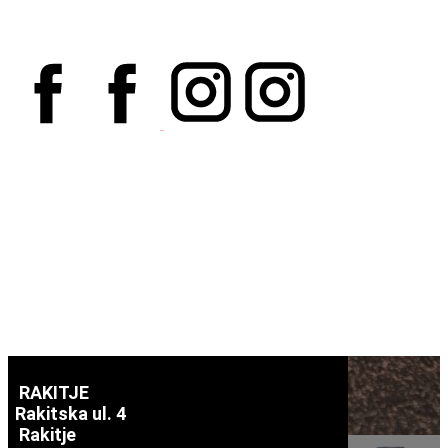
treninga biti ćete obavješteni izravno na našoj stranici ili nas
pratite na:
RAKITJE
Rakitska ul. 4
Rakitje