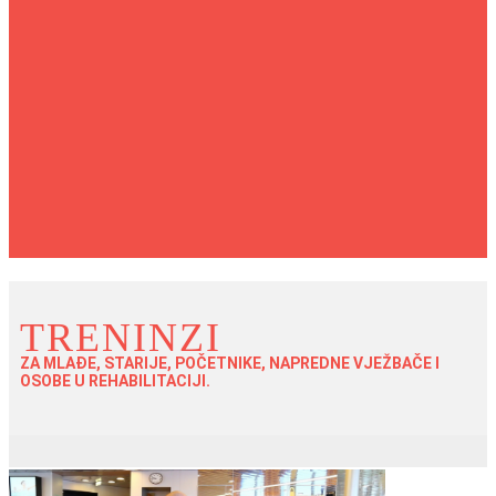
TRENINZI
ZA MLAĐE, STARIJE, POČETNIKE, NAPREDNE VJEŽBAČE I
OSOBE U REHABILITACIJI.